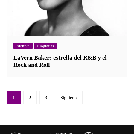
Archivo
Biografías
LaVern Baker: estrella del R&B y el
Rock and Roll
Paginación
1
2
3
Siguiente
de
entradas