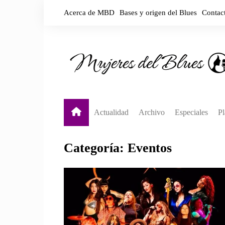
Saltar
Acerca de MBD
Bases y origen del Blues
Contac
al
contenido
Actualidad
Archivo
Especiales
Pl
Destacadas
Biografías por país
Y
Categoría:
Eventos
Noticias
Biografías por década
Y
En vivo
S
A