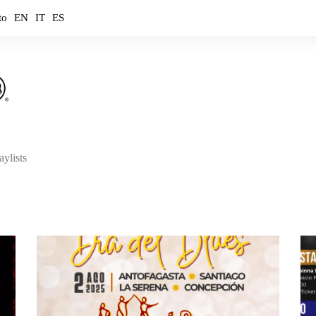
to
EN
IT
ES
aylists
ouTube
ouTube Music
potify
mazon Music