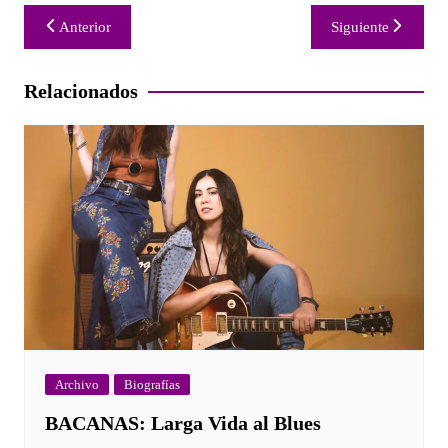
Navegación
Anterior
Siguiente
de
entradas
Relacionados
Archivo
Biografías
BACANAS: Larga Vida al Blues