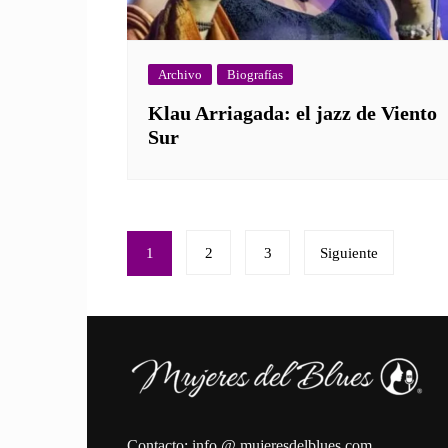
Archivo
Biografías
Klau Arriagada: el jazz de Viento
Sur
Paginación
1
2
3
Siguiente
de
entradas
Contacto: info @ mujeresdelblues.com