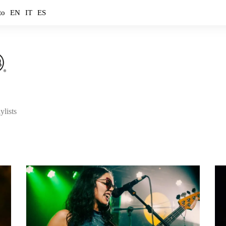
to
EN
IT
ES
ylists
ouTube
ouTube Music
otify
mazon Music