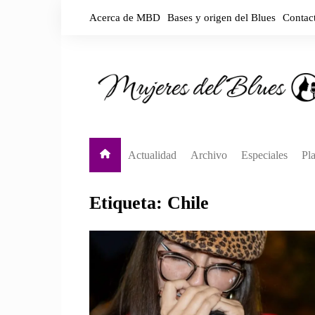
Saltar
Acerca de MBD
Bases y origen del Blues
Contac
al
contenido
Actualidad
Archivo
Especiales
Pla
Destacadas
Biografías por país
Y
Etiqueta:
Chile
Noticias
Biografías por década
Y
En vivo
Sp
A