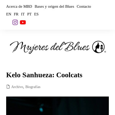
Saltar
Acerca de MBD
Bases y origen del Blues
Contacto
al
EN
FR
IT
PT
ES
contenido
Kelo Sanhueza: Coolcats
Archivo
,
Biografías