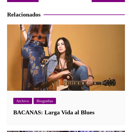
de
entradas
Relacionados
Archivo
Biografías
BACANAS: Larga Vida al Blues