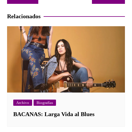
de
entradas
Relacionados
Archivo
Biografías
BACANAS: Larga Vida al Blues