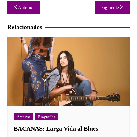
Navegación
Anterior
Siguiente
de
entradas
Relacionados
Archivo
Biografías
BACANAS: Larga Vida al Blues