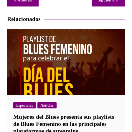
Anterior
Siguiente
de
entradas
Relacionados
Especiales
Noticias
Mujeres del Blues presenta sus playlists
de Blues Femenino en las principales
plataformas de streaming