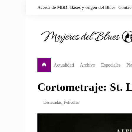
Saltar
Acerca de MBD
Bases y origen del Blues
Contac
al
contenido
Actualidad
Archivo
Especiales
Pla
Destacadas
Biografías por país
Y
Cortometraje: St. L
Noticias
Biografías por década
Y
En vivo
Sp
Destacadas
,
Películas
A