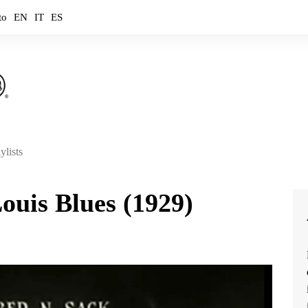
to
EN
IT
ES
ylists
ouTube
ouis Blues (1929)
ouTube Music
otify
mazon Music