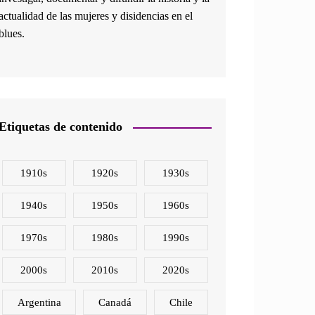
actualidad de las mujeres y disidencias en el
blues.
Etiquetas de contenido
1910s
1920s
1930s
1940s
1950s
1960s
1970s
1980s
1990s
2000s
2010s
2020s
Argentina
Canadá
Chile