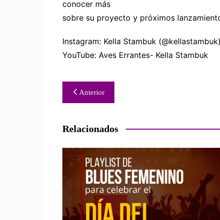
conocer más
sobre su proyecto y próximos lanzamient
Instagram: Kella Stambuk (@kellastambuk
YouTube: Aves Errantes- Kella Stambuk
Navegación
Anterior
de
entradas
Relacionados