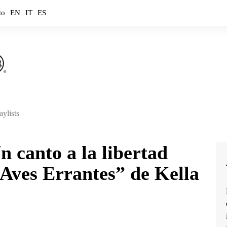
to
EN
IT
ES
aylists
ouTube
 canto a la libertad
ouTube Music
 “Aves Errantes” de Kella
potify
mazon Music