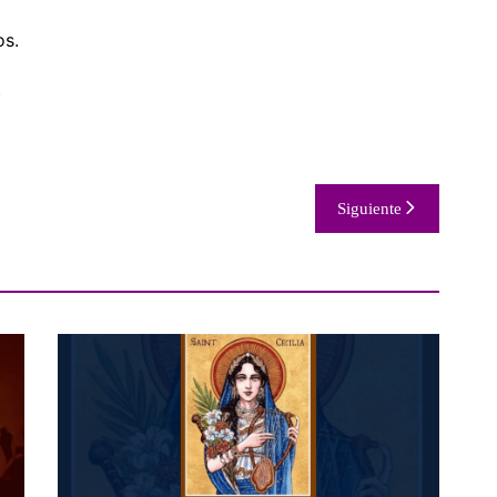
os.
)
Siguiente