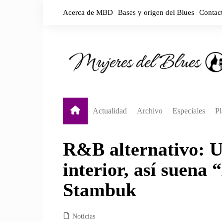
Saltar
Acerca de MBD
Bases y origen del Blues
Contac
al
contenido
Actualidad
Archivo
Especiales
Pl
Destacadas
Biografías por país
Y
R&B alternativo: Un
Noticias
Biografías por década
Y
interior, así suena
En vivo
S
A
Stambuk
Noticias