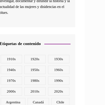
investigar, documentar y difundir la historia y la
actualidad de las mujeres y disidencias en el
blues.
Etiquetas de contenido
1910s
1920s
1930s
1940s
1950s
1960s
1970s
1980s
1990s
2000s
2010s
2020s
Argentina
Canadá
Chile