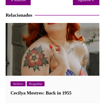
de
entradas
Relacionados
Archivo
Biografías
Cecilya Mestres: Back in 1955