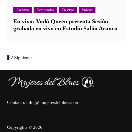
Archivo
Destacadas
En vivo
Videos
En vivo: Vudú Queen presenta Sesión
grabada en vivo en Estudio Salón Arauco
Paginación
1
2
Siguiente
de
entradas
Contacto: info @ mujeresdelblues.com
Copyrights © 2026